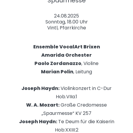
"Spaurmesse"
24.08.2025
Sonntag, 18.00 Uhr
Vintl, Pfarrkirche
Ensemble VocalArt Brixen
Amarida Orchester
Paolo Zordanazzo
, Violine
Marian Polin
, Leitung
Joseph Haydn:
Violinkonzert in C-Dur
Hob.VIIa:1
W. A. Mozart:
Große Credomesse
„Spaurmesse“ KV 257
Joseph Haydn:
Te Deum für die Kaiserin
Hob:XXIII:2