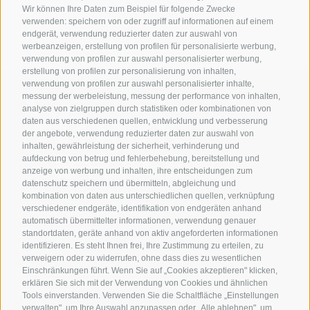
Wir können Ihre Daten zum Beispiel für folgende Zwecke
verwenden: speichern von oder zugriff auf informationen auf einem
endgerät, verwendung reduzierter daten zur auswahl von
werbeanzeigen, erstellung von profilen für personalisierte werbung,
verwendung von profilen zur auswahl personalisierter werbung,
erstellung von profilen zur personalisierung von inhalten,
verwendung von profilen zur auswahl personalisierter inhalte,
messung der werbeleistung, messung der performance von inhalten,
analyse von zielgruppen durch statistiken oder kombinationen von
daten aus verschiedenen quellen, entwicklung und verbesserung
der angebote, verwendung reduzierter daten zur auswahl von
inhalten, gewährleistung der sicherheit, verhinderung und
aufdeckung von betrug und fehlerbehebung, bereitstellung und
anzeige von werbung und inhalten, ihre entscheidungen zum
datenschutz speichern und übermitteln, abgleichung und
Stiftung Musik Brixen
kombination von daten aus unterschiedlichen quellen, verknüpfung
verschiedener endgeräte, identifikation von endgeräten anhand
Großer Graben 29
automatisch übermittelter informationen, verwendung genauer
39042 Brixen
standortdaten, geräte anhand von aktiv angeforderten informationen
identifizieren. Es steht Ihnen frei, Ihre Zustimmung zu erteilen, zu
Südtirol
verweigern oder zu widerrufen, ohne dass dies zu wesentlichen
info@musikbrixen.it
Einschränkungen führt. Wenn Sie auf „Cookies akzeptieren" klicken,
erklären Sie sich mit der Verwendung von Cookies und ähnlichen
Impressum
Tools einverstanden. Verwenden Sie die Schaltfläche „Einstellungen
verwalten", um Ihre Auswahl anzupassen oder „Alle ablehnen", um