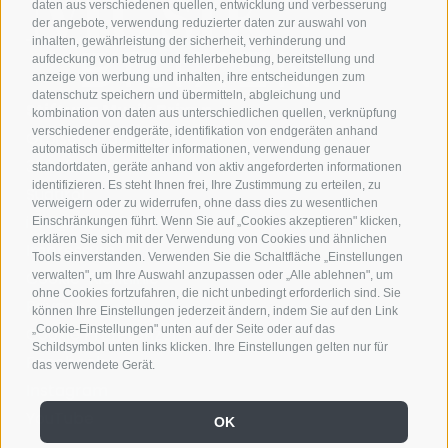
daten aus verschiedenen quellen, entwicklung und verbesserung
der angebote, verwendung reduzierter daten zur auswahl von
inhalten, gewährleistung der sicherheit, verhinderung und
aufdeckung von betrug und fehlerbehebung, bereitstellung und
anzeige von werbung und inhalten, ihre entscheidungen zum
datenschutz speichern und übermitteln, abgleichung und
Stiftung Musik Brixen
kombination von daten aus unterschiedlichen quellen, verknüpfung
verschiedener endgeräte, identifikation von endgeräten anhand
Großer Graben 29
automatisch übermittelter informationen, verwendung genauer
39042 Brixen
standortdaten, geräte anhand von aktiv angeforderten informationen
identifizieren. Es steht Ihnen frei, Ihre Zustimmung zu erteilen, zu
Südtirol
verweigern oder zu widerrufen, ohne dass dies zu wesentlichen
info@musikbrixen.it
Einschränkungen führt. Wenn Sie auf „Cookies akzeptieren" klicken,
erklären Sie sich mit der Verwendung von Cookies und ähnlichen
Impressum
Tools einverstanden. Verwenden Sie die Schaltfläche „Einstellungen
Cookie-Richtlinie
verwalten", um Ihre Auswahl anzupassen oder „Alle ablehnen", um
ohne Cookies fortzufahren, die nicht unbedingt erforderlich sind. Sie
Privacy
können Ihre Einstellungen jederzeit ändern, indem Sie auf den Link
„Cookie-Einstellungen" unten auf der Seite oder auf das
Cookie Präferenzen
Schildsymbol unten links klicken. Ihre Einstellungen gelten nur für
Facebook
das verwendete Gerät.
Instagram
YouTube
OK