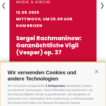
MUSIK & KIRCHE
12.08.2026
MITTWOCH, UM 20.00 UHR
DOM BRIXEN
Sergei Rachmaninow:
Ganznächtliche Vigil
(Vesper) op. 37
weiterlesen
Wir verwenden Cookies und
Contin
andere Technologien
Wir und andere ausgewählte
2 Drittparteien
verwenden Cookies
und ähnliche Technologien. Diese Hilfsmittel sind unerlässlich, um
die Nutzung digitaler Inhalte zu gewährleisten, die Navigation zu
verbessern und, vorbehaltlich Ihrer Zustimmung, zu Werbezwecken.
Wir können Ihre Daten zum Beispiel für folgende Zwecke