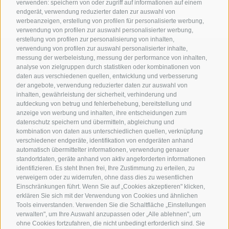
verwenden: speichern von oder zugriff auf informationen auf einem
endgerät, verwendung reduzierter daten zur auswahl von
werbeanzeigen, erstellung von profilen für personalisierte werbung,
verwendung von profilen zur auswahl personalisierter werbung,
erstellung von profilen zur personalisierung von inhalten,
verwendung von profilen zur auswahl personalisierter inhalte,
messung der werbeleistung, messung der performance von inhalten,
analyse von zielgruppen durch statistiken oder kombinationen von
daten aus verschiedenen quellen, entwicklung und verbesserung
der angebote, verwendung reduzierter daten zur auswahl von
inhalten, gewährleistung der sicherheit, verhinderung und
aufdeckung von betrug und fehlerbehebung, bereitstellung und
anzeige von werbung und inhalten, ihre entscheidungen zum
datenschutz speichern und übermitteln, abgleichung und
Stiftung Musik Brixen
kombination von daten aus unterschiedlichen quellen, verknüpfung
verschiedener endgeräte, identifikation von endgeräten anhand
Großer Graben 29
automatisch übermittelter informationen, verwendung genauer
39042 Brixen
standortdaten, geräte anhand von aktiv angeforderten informationen
identifizieren. Es steht Ihnen frei, Ihre Zustimmung zu erteilen, zu
Südtirol
verweigern oder zu widerrufen, ohne dass dies zu wesentlichen
info@musikbrixen.it
Einschränkungen führt. Wenn Sie auf „Cookies akzeptieren" klicken,
erklären Sie sich mit der Verwendung von Cookies und ähnlichen
Impressum
Tools einverstanden. Verwenden Sie die Schaltfläche „Einstellungen
Cookie-Richtlinie
verwalten", um Ihre Auswahl anzupassen oder „Alle ablehnen", um
ohne Cookies fortzufahren, die nicht unbedingt erforderlich sind. Sie