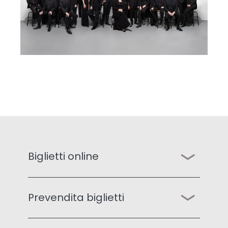
Biglietti online
Acquista il tuo biglietto.
Prevendita biglietti
WWW.MYTIX.BZ
Ufficio Turistico Bressanone