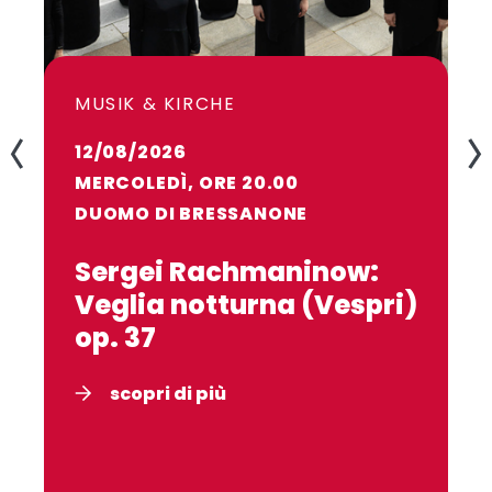
MUSIK & KIRCHE
12/08/2026
MERCOLEDÌ, ORE 20.00
DUOMO DI BRESSANONE
Sergei Rachmaninow:
Veglia notturna (Vespri)
op. 37
scopri di più