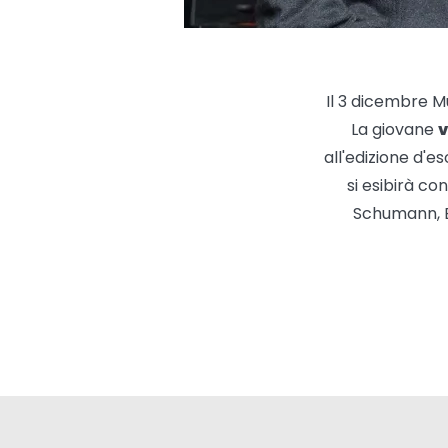
Il 3 dicembre Mu
La giovane
v
all'edizione d'e
si esibirà con
Schumann, Br