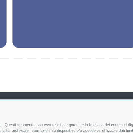
i. Questi strumenti sono essenziali per garantire la fruizione dei contenuti dig
Musik Brixen
Credits
alità: archiviare informazioni su dispositivo e/o accedervi, utilizzare dati limita