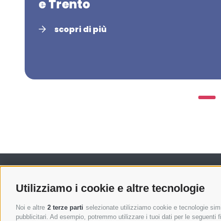
e Trento
scopri di più
Utilizziamo i cookie e altre tecnologie
Noi e altre
2 terze parti
selezionate utilizziamo cookie e tecnologie simil
Stiftung 
pubblicitari. Ad esempio, potremmo utilizzare i tuoi dati per le seguenti fin