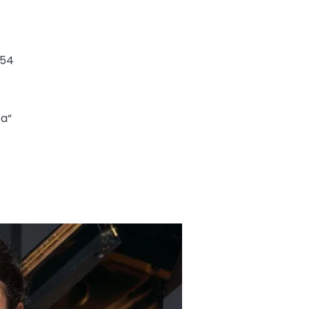
454
ta“