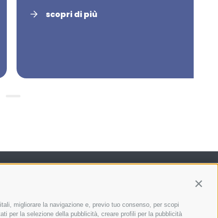
scopri di più
Contin
itali, migliorare la navigazione e, previo tuo consenso, per scopi
Facebook
ti per la selezione della pubblicità, creare profili per la pubblicità