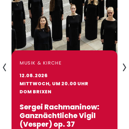
13:00 Uhr
MUSIK & KIRCHE
12.08.2026
MITTWOCH, UM 20.00 UHR
DOM BRIXEN
Sergei Rachmaninow:
Ganznächtliche Vigil
(Vesper) op. 37