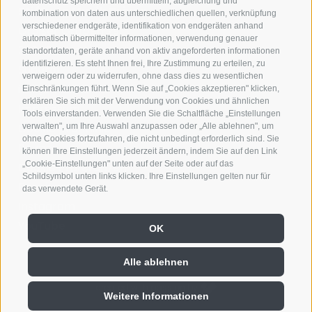
datenschutz speichern und übermitteln, abgleichung und
Stiftung Musik Brixen
kombination von daten aus unterschiedlichen quellen, verknüpfung
verschiedener endgeräte, identifikation von endgeräten anhand
Großer Graben 29
automatisch übermittelter informationen, verwendung genauer
39042 Brixen
standortdaten, geräte anhand von aktiv angeforderten informationen
identifizieren. Es steht Ihnen frei, Ihre Zustimmung zu erteilen, zu
Südtirol
verweigern oder zu widerrufen, ohne dass dies zu wesentlichen
info@musikbrixen.it
Einschränkungen führt. Wenn Sie auf „Cookies akzeptieren" klicken,
erklären Sie sich mit der Verwendung von Cookies und ähnlichen
Impressum
Tools einverstanden. Verwenden Sie die Schaltfläche „Einstellungen
Cookie-Richtlinie
verwalten", um Ihre Auswahl anzupassen oder „Alle ablehnen", um
ohne Cookies fortzufahren, die nicht unbedingt erforderlich sind. Sie
Privacy
können Ihre Einstellungen jederzeit ändern, indem Sie auf den Link
„Cookie-Einstellungen" unten auf der Seite oder auf das
Cookie Präferenzen
Schildsymbol unten links klicken. Ihre Einstellungen gelten nur für
Facebook
das verwendete Gerät.
Instagram
YouTube
OK
Alle ablehnen
created with passion by
Weitere Informationen