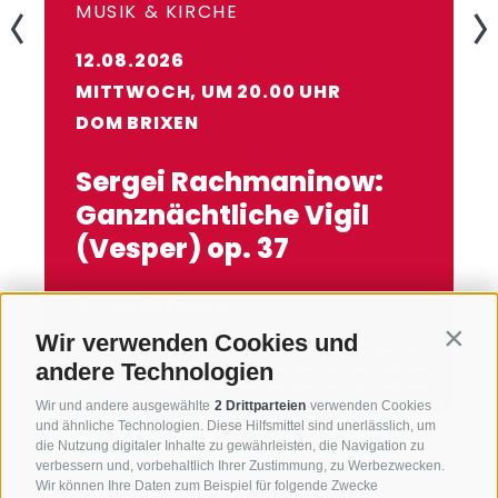
MUSIK & KIRCHE
12.08.2026
MITTWOCH, UM 20.00 UHR
DOM BRIXEN
Sergei Rachmaninow:
Ganznächtliche Vigil
(Vesper) op. 37
weiterlesen
Wir verwenden Cookies und
Contin
andere Technologien
Wir und andere ausgewählte
2 Drittparteien
verwenden Cookies
und ähnliche Technologien. Diese Hilfsmittel sind unerlässlich, um
die Nutzung digitaler Inhalte zu gewährleisten, die Navigation zu
verbessern und, vorbehaltlich Ihrer Zustimmung, zu Werbezwecken.
Wir können Ihre Daten zum Beispiel für folgende Zwecke