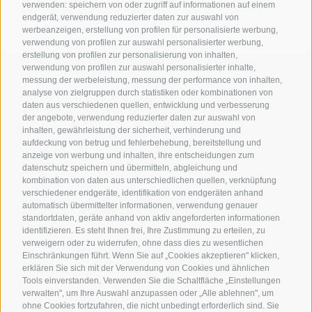
verwenden: speichern von oder zugriff auf informationen auf einem
endgerät, verwendung reduzierter daten zur auswahl von
werbeanzeigen, erstellung von profilen für personalisierte werbung,
verwendung von profilen zur auswahl personalisierter werbung,
erstellung von profilen zur personalisierung von inhalten,
verwendung von profilen zur auswahl personalisierter inhalte,
messung der werbeleistung, messung der performance von inhalten,
analyse von zielgruppen durch statistiken oder kombinationen von
daten aus verschiedenen quellen, entwicklung und verbesserung
der angebote, verwendung reduzierter daten zur auswahl von
inhalten, gewährleistung der sicherheit, verhinderung und
aufdeckung von betrug und fehlerbehebung, bereitstellung und
anzeige von werbung und inhalten, ihre entscheidungen zum
datenschutz speichern und übermitteln, abgleichung und
Stiftung Musik Brixen
kombination von daten aus unterschiedlichen quellen, verknüpfung
verschiedener endgeräte, identifikation von endgeräten anhand
Großer Graben 29
automatisch übermittelter informationen, verwendung genauer
39042 Brixen
standortdaten, geräte anhand von aktiv angeforderten informationen
identifizieren. Es steht Ihnen frei, Ihre Zustimmung zu erteilen, zu
Südtirol
verweigern oder zu widerrufen, ohne dass dies zu wesentlichen
info@musikbrixen.it
Einschränkungen führt. Wenn Sie auf „Cookies akzeptieren" klicken,
erklären Sie sich mit der Verwendung von Cookies und ähnlichen
Impressum
Tools einverstanden. Verwenden Sie die Schaltfläche „Einstellungen
Cookie-Richtlinie
verwalten", um Ihre Auswahl anzupassen oder „Alle ablehnen", um
ohne Cookies fortzufahren, die nicht unbedingt erforderlich sind. Sie